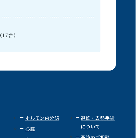
17台）
ホルモン内分泌
避妊・去勢手術
について
心臓
予防のご相談