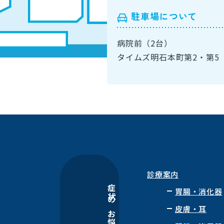
駐車場について
病院前（2台）
タイムズ明石本町第2・第5（
診療案内
症状のお悩み
胃腸・消化器
皮膚・耳