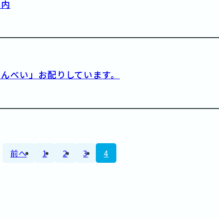
案内
せんべい」お配りしています。
前へ
1
2
3
4