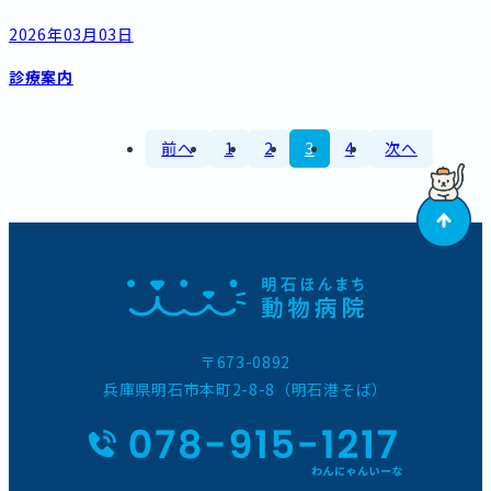
2026年03月03日
診療案内
前へ
1
2
3
4
次へ
〒673-0892
兵庫県明石市本町2-8-8（明石港そば）